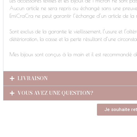
Les accessoires textiles et les bijoux de 1 micron ne sont pa
Aucun article ne sera repris ou échangé sans une preuve
EmiCraCra ne peut garantir l’échange d’un article de 
Sont exclus de la garantie le vieillissement, l’usure et l’a
détérioration, la casse et la perte résultant d’une circonst
Mes bijoux sont conçus à la main et il est recommandé de
LIVRAISON
VOUS AVEZ UNE QUESTION?
Je souhaite re