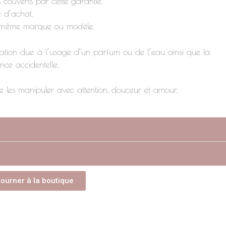
s couverts par cette garantie.
 d’achat.
la même marque ou modèle.
ltération due à l’usage d’un parfum ou de l’eau ainsi que la
ance accidentelle.
 les manipuler avec attention, douceur et amour.
tourner à la boutique