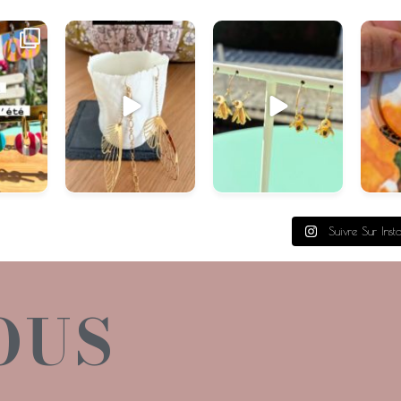
#swissmade
...
Soleil
...
Je
Suivre Sur Inst
OUS