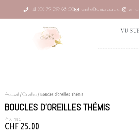
+41 (0) 79 219 98 03
emilie@emicracra.ch
emic
VU SU
Accueil
/
Oreilles
/ Boucles d’oreilles Thémis
BOUCLES D’OREILLES THÉMIS
Prix net.
CHF
25.00