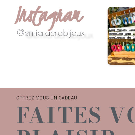
Instagram
#handmade
...
@emicracrabijoux
OFFREZ-VOUS UN CADEAU
FAITES V