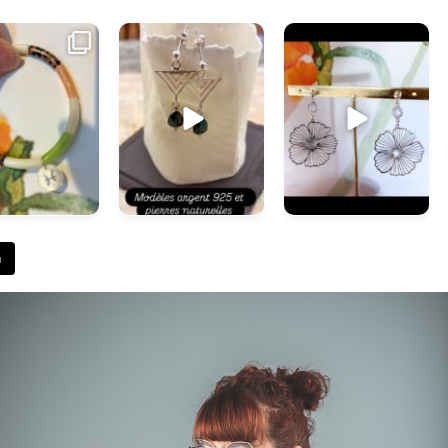
 vous propose
...
#handmade
...
#handmade
...
a