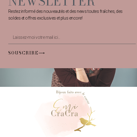
NEWSLETTER
Restez informé des nouveautés et des news toutes fraîches, des
soldes et offres exclusives et plus encore!
SOUSCRIRE⟶