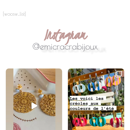
[woosw_list]
Instagram
@emicracrabijoux
#handmade
...