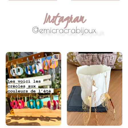
Instagram
@emicracrabijoux
#swissmade
...