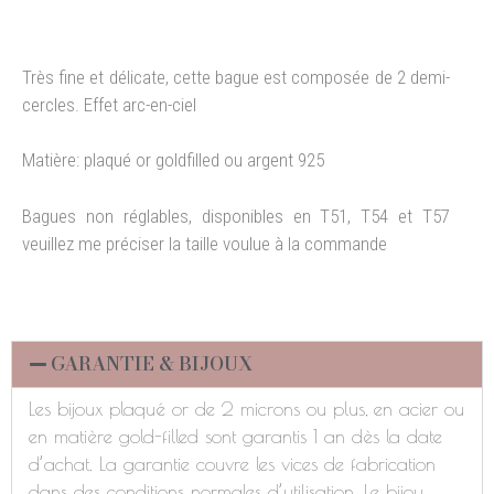
Très fine et délicate, cette bague est composée de 2 demi-
cercles. Effet arc-en-ciel
Matière: plaqué or goldfilled ou argent 925
Bagues non réglables, disponibles en T51, T54 et T57
veuillez me préciser la taille voulue à la commande
GARANTIE & BIJOUX
Les bijoux plaqué or de 2 microns ou plus, en acier ou
en matière gold-filled sont garantis 1 an dès la date
d’achat. La garantie couvre les vices de fabrication
dans des conditions normales d’utilisation. Le bijou