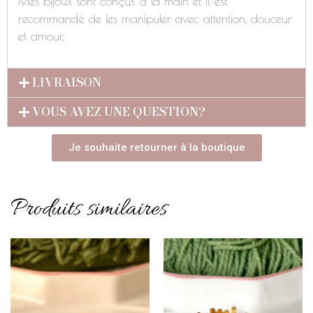
Mes bijoux sont conçus à la main et il est
recommandé de les manipuler avec attention, douceur
et amour.
LIVRAISON
VOUS AVEZ UNE QUESTION?
Je souhaite retourner à la boutique
Produits similaires