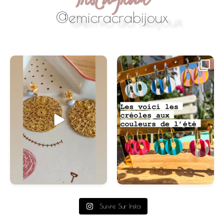
@emicracrabijoux
#handmade
...
Suivre Sur Insta