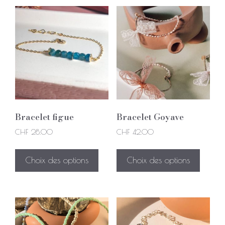
Bracelet figue
Bracelet Goyave
CHF
28.00
CHF
42.00
Choix des options
Choix des options