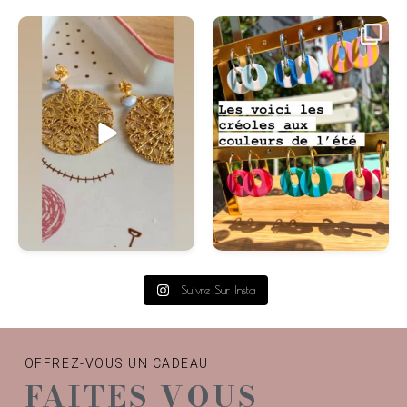
handmade
...
#swis
Suivre Sur Insta
OFFREZ-VOUS UN CADEAU
FAITES VOUS