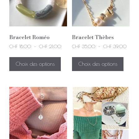
Bracelet Roméo
Bracelet Thèbes
CHF
18.00
–
CHF
21.00
CHF
35.00
–
CHF
39.00
Choix des options
Choix des options