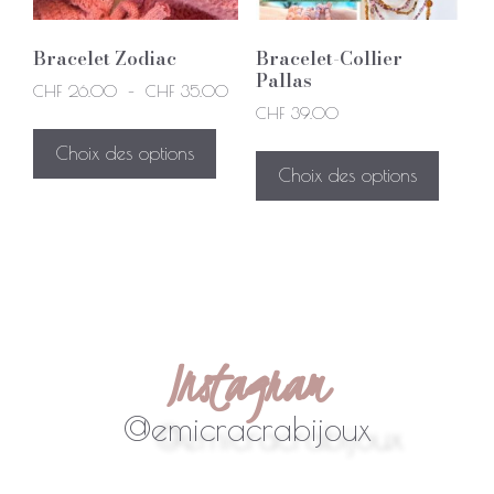
Bracelet Zodiac
Bracelet-Collier
Pallas
CHF
26.00
–
CHF
35.00
CHF
39.00
Choix des options
Choix des options
Instagram
@emicracrabijoux